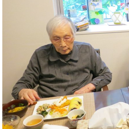
シ
ョ
ン