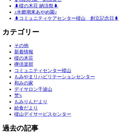
🌲樅の木荘 納涼祭🌲
♪水郷潮来あやめ園♪
🌲コミュニティケアセンター樅山 創立記念日🌲
カテゴリー
その他
新着情報
樅の木荘
欅倶楽部
コミュニティセンター樅山
もみやまリハビリテーションセンター
和みの家
デイサロン千波山
梵's
もみりんだより
給食だより
樅山デイサービスセンター
過去の記事