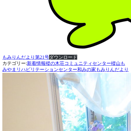
もみりんだより第21号
ダウンロード
カテゴリー:
新着情報
樅の木荘
コミュニティセンター樅山
も
みやまリハビリテーションセンター
和みの家
もみりんだより
投
稿
ナ
ビ
ゲ
ー