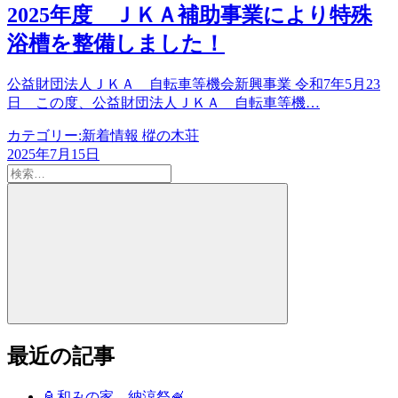
2025年度 ＪＫＡ補助事業により特殊
浴槽を整備しました！
公益財団法人ＪＫＡ 自転車等機会新興事業 令和7年5月23
日 この度、公益財団法人ＪＫＡ 自転車等機…
カテゴリー:
新着情報 樅の木荘
2025年7月15日
検
索:
検
索
最近の記事
🏮和みの家 納涼祭🍧