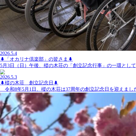
2026.5.4
🌲「オカリナ倶楽部」の皆さま🌲
5月3日（日）午後、樅の木荘の「創立記念行事」の一環として、
2026.5.3
🌲樅の木荘 創立記念日🌲
令和8年5月1日、樅の木荘は37周年の創立記念日を迎えました