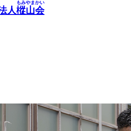
もみやまかい
法人
樅山会