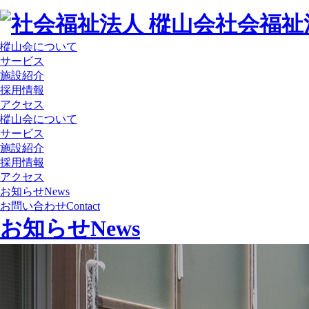
社会福祉
樅山会について
サービス
施設紹介
採用情報
アクセス
樅山会について
サービス
施設紹介
採用情報
アクセス
お知らせ
News
お問い合わせ
Contact
お知らせ
News