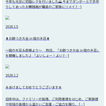
今年も元旦に初詣レクを行いました🌅 今までダンボールで手作
りしてあったお賽銭箱が職員のご家族にリメイ […]
2026.1.5
🌲お餅つき大会 in 樅の木荘🌲
～樅の木荘＆厨房より～ 昨日、「お餅つき大会 in 樅の木荘」
を開催しました♪ 「よいしょー！よい […]
2026.1.2
🎍あけましておめでとうございます🎍
旧年中は、ファミリーの皆様、ご利用者様をはじめ、ご家族様
や地域の皆様から温かいご支援・ご協力を賜り、 […]