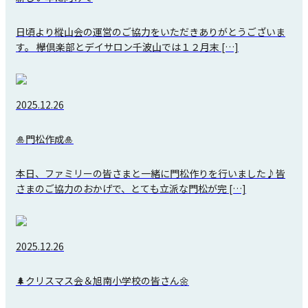
日頃より樅山会の運営のご協力をいただきありがとうございま
す。 欅倶楽部とデイサロン千波山では１２月末 […]
2025.12.26
🎍門松作成🎍
本日、ファミリーの皆さまと一緒に門松作りを行いました♪皆
さまのご協力のおかげで、とても立派な門松が完 […]
2025.12.26
🌲クリスマス会＆旭南小学校の皆さん🌼