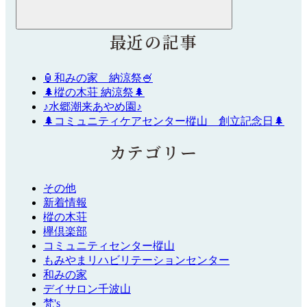
最近の記事
🏮和みの家 納涼祭🍧
🌲樅の木荘 納涼祭🌲
♪水郷潮来あやめ園♪
🌲コミュニティケアセンター樅山 創立記念日🌲
カテゴリー
その他
新着情報
樅の木荘
欅倶楽部
コミュニティセンター樅山
もみやまリハビリテーションセンター
和みの家
デイサロン千波山
梵's