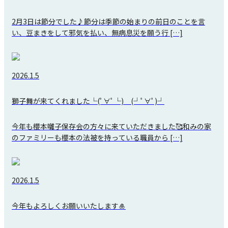
2月3日は節分でした♪節分は季節の始まりの前日のことを言
い、豆まきをして邪気を払い、無病息災を願う行 […]
2026.1.5
獅子舞が来てくれました└(ﾟ∀ﾟ└) (┘ﾟ∀ﾟ)┘
今年も櫻本囃子保存会の方々に来ていただきました🥰和みの家
のファミリーも櫻本の法被を持っている職員から […]
2026.1.5
今年もよろしくお願いいたします🎍